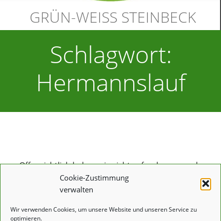
GRÜN-WEISS STEINBECK
Schlagwort:
Hermannslauf
Nichts gefunden
Offensichtlich haben wir nicht gefunden, wonach
du suchst. Vielleicht kann eine Suche helfen.
Cookie-Zustimmung
verwalten
SUCHEN
NACH:
Wir verwenden Cookies, um unsere Website und unseren Service zu
optimieren.